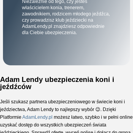
Niezależnie od tego, czy jesteś
właścicielem konia, trenerem,
zawodnikiem, rodzicem młodego jeźdźca,
czy prowadzisz klub jeździecki na
AdamLendy.pl znajdziesz odpowiednie
dla Ciebie ubezpieczenia.
Adam Lendy ubezpieczenia koni i
jeźdźców
Jeśli szukasz partnera ubezpieczeniowego w świecie koni i
jeździectwa, Adam Lendy to najlepszy wybór 😉. Dzięki
Platformie
AdamLendy.pl
możesz łatwo, szybko i w pełni online
uzyskać dostęp do wszystkich ubezpieczeń świata
jeździeckiego. Sprawdź ofertę, wyceń polisę i dołącz do grona